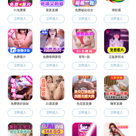
赵为民
2025-05-17
王寿庭
2025-05-17
潘国强
2025-05-17
吕岱声
2025-05-17
陈百玲
2025-05-17
苗建华
2025-05-12
方建军
2025-05-12
高雅玲
2025-05-19
董文建
2025-05-19
王君玲
2025-05-19